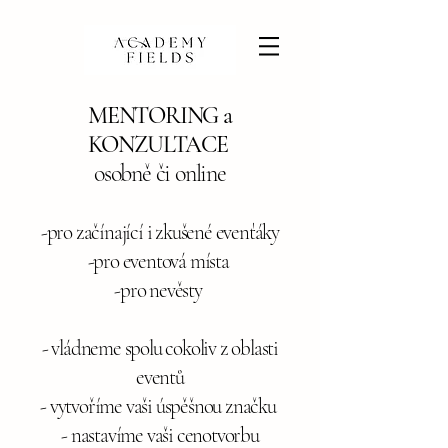
MENTORING a
KONZULTACE
osobně či online
-pro začínající i zkušené evenťáky
-pro eventová místa
-pro nevěsty
- vládneme spolu cokoliv z oblasti
eventů
- vytvoříme vaši úspěšnou značku
- nastavíme vaši cenotvorbu