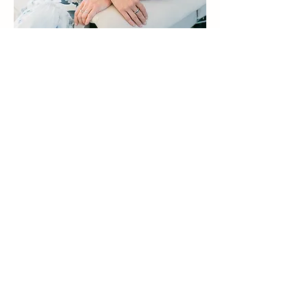
Email:
info@academy-fields.com
Tel.
+420 777 302 775
Obchodní podmínky