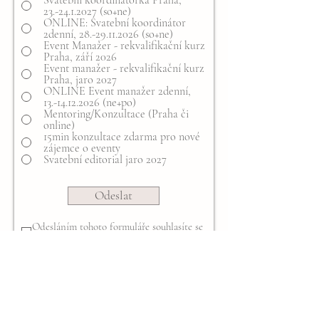
Svatební koordinátorka Praha,
23.-24.1.2027 (so+ne)
ONLINE: Svatební koordinátor
2denní, 28.-29.11.2026 (so+ne)
Event Manažer - rekvalifikační kurz
Praha, září 2026
Event manažer - rekvalifikační kurz
Praha, jaro 2027
ONLINE Event manažer 2denní,
13.-14.12.2026 (ne+po)
Mentoring/Konzultace (Praha či
online)
15min konzultace zdarma pro nové
zájemce o eventy
Svatební editorial jaro 2027
Odeslat
Odesláním tohoto formuláře souhlasíte se
zpracováním Vašich osobních údajů.
Váš email použijeme jen proto, abychom Vám mohli poslat
informace k Vámi vybranému kurzu, místu konání atd, případně
návazných kurzů, které by Vás mohly zajímat.
Váš telefon využijeme, když email nebude fungovat či v případě