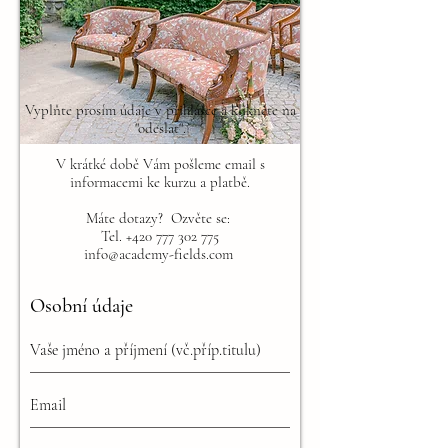
Vyplňte prosím údaje v přihlášce a klikněte na
"odeslat".
V krátké době Vám pošleme email s
informacemi ke kurzu a platbě.
Máte dotazy? Ozvěte se:
Tel. +420
777 302 775
info@academy-fields.com
Osobní údaje